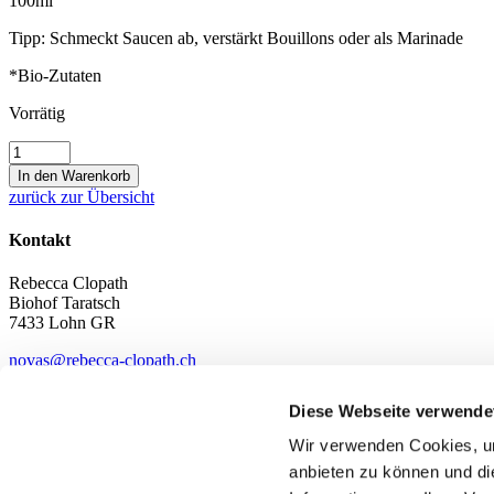
100ml
Tipp: Schmeckt Saucen ab, verstärkt Bouillons oder als Marinade
*Bio-Zutaten
Vorrätig
BBQ
Sauce
In den Warenkorb
Menge
zurück zur Übersicht
Kontakt
Rebecca Clopath
Biohof Taratsch
7433 Lohn GR
novas@rebecca-clopath.ch
+41 76 437 00 06
Diese Webseite verwende
Wir sind auf
Wir verwenden Cookies, um
anbieten zu können und di